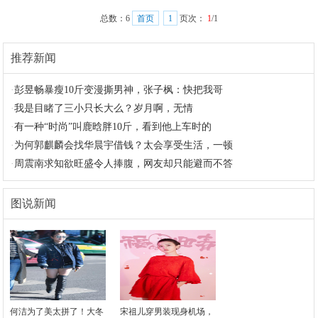
总数：
6
首页
1
页次：
1
/1
推荐新闻
·
彭昱畅暴瘦10斤变漫撕男神，张子枫：快把我哥
·
我是目睹了三小只长大么？岁月啊，无情
·
有一种“时尚”叫鹿晗胖10斤，看到他上车时的
·
为何郭麒麟会找华晨宇借钱？太会享受生活，一顿
·
周震南求知欲旺盛令人捧腹，网友却只能避而不答
图说新闻
何洁为了美太拼了！大冬
宋祖儿穿男装现身机场，