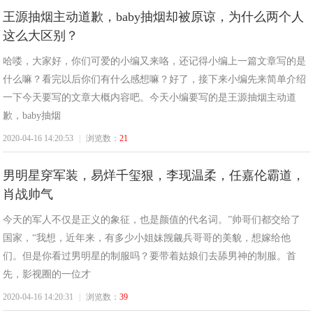
王源抽烟主动道歉，baby抽烟却被原谅，为什么两个人
这么大区别？
哈喽，大家好，你们可爱的小编又来咯，还记得小编上一篇文章写的是
什么嘛？看完以后你们有什么感想嘛？好了，接下来小编先来简单介绍
一下今天要写的文章大概内容吧。今天小编要写的是王源抽烟主动道
歉，baby抽烟
2020-04-16 14:20:53
|
浏览数：
21
男明星穿军装，易烊千玺狠，李现温柔，任嘉伦霸道，
肖战帅气
今天的军人不仅是正义的象征，也是颜值的代名词。”帅哥们都交给了
国家，“我想，近年来，有多少小姐妹觊觎兵哥哥的美貌，想嫁给他
们。但是你看过男明星的制服吗？要带着姑娘们去舔男神的制服。首
先，影视圈的一位才
2020-04-16 14:20:31
|
浏览数：
39