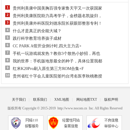
1
贵州利美康中国美胸百强专家鲁天宇又一次获国家
2
贵州利美康医院助力高考学子，金榜题名凯旋归，
3
贵州利美康外科医院刘德东院长获眼部整形专利！
4
什么才是真正的全能大城？
5
践行科学教育培养孩子成材
6
CC PARK A馆开业倒计时,四大主力店+
7
手机一玩游戏就发热？教你3个散热小妙招，再也
8
我的世界：手机版地形最全的种子，具体位置我都
9
红米K20Pro刷入原生第三方ROM合集+F
10
贵州省红十字会儿童医院签约台湾名医李秋桃教授
关于我们
|
联系我们
|
XML地图
|
网站地图
TXT
|
版权声明
版权所有 Copyright © 2015-2019 http://www.nocom.cn Inc. All Rights Reserved