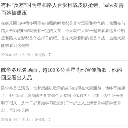
有种“反差”叫明星和路人合影肖战皮肤抢镜、baby友善
热
而她被碾压
在娱乐圈当中很多明星在拍照的时候都是非常漂亮和帅气的，然而在与
路人合影的时候就会有一定的反差，今天就带大家一起来看看这几位明
星和路人合影都是什么样子的吧。首先大家看到的就是肖战，当然大家
能够看到这张照
2020-04-16 14:21:29
|
浏览数：
7
线
陈学冬现名场面，超100多位明星为他宣传新歌，他的
回应看出人品
陈学冬是位演员，也梦想能以歌手的身份出现在大家面前，他终于如愿
了。4月15日，演员陈学冬首张个人专辑《孤独学》上线，这个身份他
盼了很久，从十二岁开始学习歌剧到二十岁进入上海音乐学院学音乐
剧，再到今天的
2020-04-16 14:21:11
|
浏览数：
2