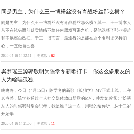
同是男主，为什么王一博粉丝没有肖战粉丝那么横？
贵
同是男主，为什么王一博粉丝没有肖战粉丝那么横？其一、王一博本人
从不在镜头面前贩卖情绪不给任何黑粉可乘之机，是他选择了那些艰难
和不易都自己扛。于王一博而言，最难得的是能在这个名利场保持初
心，一直做自己喜
2020-04-16 14:22:11
|
浏览数：
62
奚梦瑶王源郭敬明为陈学冬新歌打卡，你这么多朋友的
人为啥唱孤独
州
咚咚咚，今日（4月15日）陈学冬的新歌《孤独学》MV正式上线，上午
10点整，陈学冬通过个人社交媒体放出新歌的MV，并发文感慨：“扮演
别人的时候我时常会思考，我是谁？这一次，用唱的给你听…从十二岁
开始学
2020-04-16 14:21:50
|
浏览数：
11