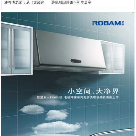
潘粤明老师：从《龙岭迷
关晓彤因避嫌不和华晨宇