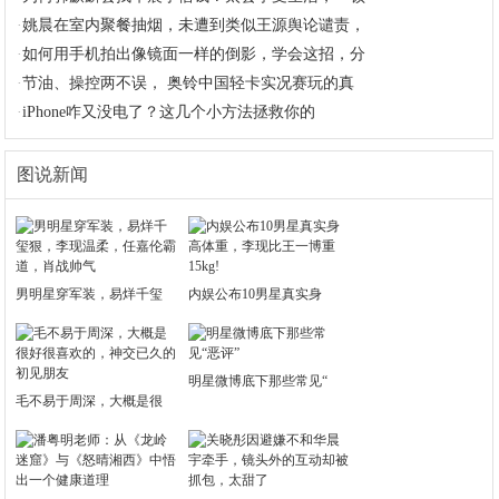
·
姚晨在室内聚餐抽烟，未遭到类似王源舆论谴责，
·
如何用手机拍出像镜面一样的倒影，学会这招，分
·
节油、操控两不误， 奥铃中国轻卡实况赛玩的真
·
iPhone咋又没电了？这几个小方法拯救你的
图说新闻
男明星穿军装，易烊千玺
内娱公布10男星真实身
明星微博底下那些常见“
毛不易于周深，大概是很