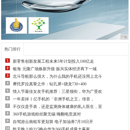
广告
热门排行
1
新零售创新发展工程未来5年计划投入100亿走
2
银海·元隆广场焕新升级 振兴实体经济再下一城
3
北斗导航那么强大，为什么我的手机还没用上北斗
4
摩托罗拉真挚之作：钻孔屏+骁龙730+400
5
情人节最佳女友手机推荐：三星领衔，华为广受欢
6
一年卖掉 1 亿手机的「非洲手机之王」传音，
7
不仅仅是手表，还是监测身体健康的私人医生，至
8
360手机游戏粉丝聚无锡 嗨翻电竞派对
9
自驾游云南租车更划算 电子加油券7月10日开
10
昨天晚上的315晚会华为360手机成最大赢家