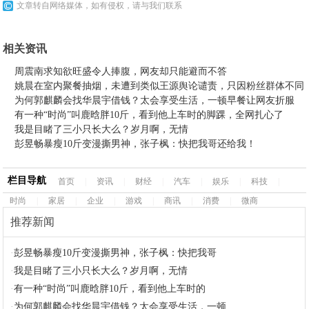
文章转自网络媒体，如有侵权，请与我们联系
相关资讯
周震南求知欲旺盛令人捧腹，网友却只能避而不答
姚晨在室内聚餐抽烟，未遭到类似王源舆论谴责，只因粉丝群体不同
为何郭麒麟会找华晨宇借钱？太会享受生活，一顿早餐让网友折服
有一种“时尚”叫鹿晗胖10斤，看到他上车时的脚踝，全网扎心了
我是目睹了三小只长大么？岁月啊，无情
彭昱畅暴瘦10斤变漫撕男神，张子枫：快把我哥还给我！
栏目导航
首页
|
资讯
|
财经
|
汽车
|
娱乐
|
科技
|
时尚
|
家居
|
企业
|
游戏
|
商讯
|
消费
|
微商
推荐新闻
·
彭昱畅暴瘦10斤变漫撕男神，张子枫：快把我哥
·
我是目睹了三小只长大么？岁月啊，无情
·
有一种“时尚”叫鹿晗胖10斤，看到他上车时的
·
为何郭麒麟会找华晨宇借钱？太会享受生活，一顿