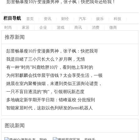
彭昱畅暴瘦10斤变漫撕男神，张子枫：快把我哥还给我！
栏目导航
首页
|
资讯
|
财经
|
汽车
|
娱乐
|
科技
|
时尚
|
家居
|
企业
|
游戏
|
商讯
|
消费
|
微商
推荐新闻
·
彭昱畅暴瘦10斤变漫撕男神，张子枫：快把我哥
·
我是目睹了三小只长大么？岁月啊，无情
·
有一种“时尚”叫鹿晗胖10斤，看到他上车时的
·
为何郭麒麟会找华晨宇借钱？太会享受生活，一顿
·
姚晨在室内聚餐抽烟，未遭到类似王源舆论谴责，
·
一只不盲目逐流的“狗”，引领潮玩新态度
·
多地确定新学期开学日期：错峰返校 分批报到
·
智能家居时代，这款以色列研发的temi机器人
图说新闻