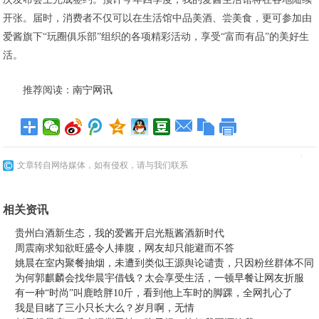
开张。届时，消费者不仅可以在生活馆中品美酒、尝美食，更可参加由
爱酱旗下“玩圈俱乐部”组织的各项精彩活动，享受“富而有品”的美好生
活。
推荐阅读：
南宁网讯
文章转自网络媒体，如有侵权，请与我们联系
相关资讯
贵州白酒新生态，我的爱酱开启光瓶酱酒新时代
周震南求知欲旺盛令人捧腹，网友却只能避而不答
姚晨在室内聚餐抽烟，未遭到类似王源舆论谴责，只因粉丝群体不同
为何郭麒麟会找华晨宇借钱？太会享受生活，一顿早餐让网友折服
有一种“时尚”叫鹿晗胖10斤，看到他上车时的脚踝，全网扎心了
我是目睹了三小只长大么？岁月啊，无情