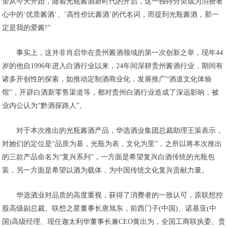
望从今天开始，随着光瓶酱酒新时代的开启，这一独特分类成为消费者
心中的‘优质酱酒’、‘高性价比酱酒’的代名词，而提到光瓶酱酒，那一
定是我的爱酱!”
事实上，这并非肖启华在贵州酱酒领域的第一次创新之举，现年44
岁的他自1996年进入白酒行业以来，24年间深耕贵州酱酒行业，期间有
诸多开创性的探索，如推动定制酒商业化，发展推广“酒道文化体验
馆”，开辟白酒新零售渠道等，都对贵州白酒行业造成了深远影响，被
业内公认为“黔酒探路人”。
对于本次推出的光瓶酱酒产品，华选酒业集团总裁助理王策表示，
对她们的定位是“品质为基，光瓶为表，文化为里”，之所以将本次推出
的三款产品命名为“复兴系列”，一方面是希望复兴白酒传统的光瓶包
装，另一方面是希望以酒为载体，为中国传统文化复兴贡献力量。
华选酒业对品质的高度重视，获得了消费者的一致认可，原联想控
股高级副总裁、联想之星董事长唐旭东，前西门子(中国)、诺基亚(中
国)高级经理、现任迦太利华董事长兼CEO黄出为，全国工商联执委、贵