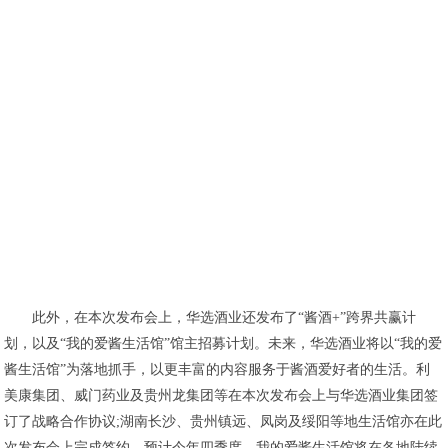
此外，在本次发布会上，华选酒业还发布了“酱酒+”跨界共赢计
划，以及“我的爱酱生活馆”馆主招募计划。未来，华选酒业将以“我的爱
酱生活馆”为落地抓手，以更丰富的内容服务于酱酒爱好者的生活。利
美康集团、威门药业及贵州龙集团等在本次发布会上与华选酒业集团签
订了战略合作协议;湖南长沙、贵州镇远、凤岗及绥阳等地生活馆亦在此
次发布会上完成签约。预计今年四季度，我的爱酱生活馆将在各地陆续