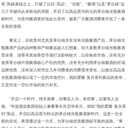
有”风格基础之上，打破了以往“高品”、“光瓶”、“酱酒”以及“茅台镇”这
几个关键词从未联动的局面，开启了以高品质为特点的茅台镇光瓶酱酒
新时代，为贵州酱酒更好地走出贵州，服务广大酱酒消费者开拓了一条
全新的道路。
事实上，目前贵州尤其是茅台镇并非没有光瓶酱酒产品，茅台镇光
瓶酱酒产品的品种数和产销量远超人们想象。但大多数茅台镇光瓶酱酒
受浓香、清香等其他香型市场打法影响较大，以价格抢市场，没有充分
发挥茅台镇中国酱酒核心产区的优势，没有充分利用茅台镇酱酒的区域
品牌优势，没有深入研究近几年消费者的消费需求变化，以致在高品质
光瓶酱酒领域出现了一定的市场空白，我的爱酱·复兴系列新品的发布，
正是对这一空白市场的有力补充。
“开启一个时代，绝非易事，但事在人为，有些事，总要有人去
做。”华选酒业集团创始人兼董事长肖启华表示，借助“我的爱酱·复兴系
列”新品，开启以高品质为特点的茅台镇光瓶酱酒新时代，这是一次全
新的尝试，希望通过这一方式，为茅台镇优质酱酒探寻新的道路。“希