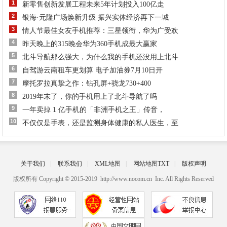
1
新零售创新发展工程未来5年计划投入100亿走
2
银海·元隆广场焕新升级 振兴实体经济再下一城
3
情人节最佳女友手机推荐：三星领衔，华为广受欢
4
昨天晚上的315晚会华为360手机成最大赢家
5
北斗导航那么强大，为什么我的手机还没用上北斗
6
自驾游云南租车更划算 电子加油券7月10日开
7
摩托罗拉真挚之作：钻孔屏+骁龙730+400
8
2019年末了，你的手机用上了北斗导航了吗
9
一年卖掉 1 亿手机的「非洲手机之王」传音，
10
不仅仅是手表，还是监测身体健康的私人医生，至
关于我们
|
联系我们
|
XML地图
|
网站地图
TXT
|
版权声明
版权所有 Copyright © 2015-2019 http://www.nocom.cn Inc. All Rights Reserved