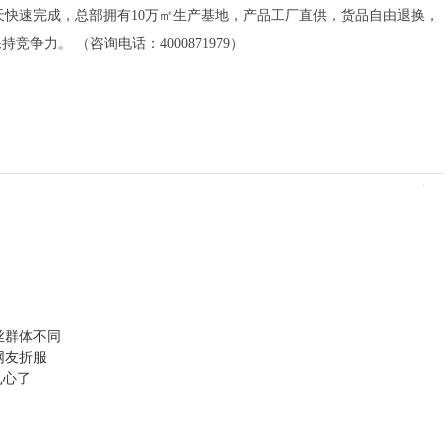
0天快速完成，总部拥有10万㎡生产基地，产品工厂直供，货品自由退换，
力。 （咨询电话：4000871979）
丝群体不同
网友折服
扎心了