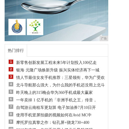
广告
热门排行
1
新零售创新发展工程未来5年计划投入100亿走
2
银海·元隆广场焕新升级 振兴实体经济再下一城
3
情人节最佳女友手机推荐：三星领衔，华为广受欢
4
北斗导航那么强大，为什么我的手机还没用上北斗
5
昨天晚上的315晚会华为360手机成最大赢家
6
一年卖掉 1 亿手机的「非洲手机之王」传音，
7
自驾游云南租车更划算 电子加油券7月10日开
8
使用手机竖屏拍摄的视频如何在Avid MC中
9
摩托罗拉真挚之作：钻孔屏+骁龙730+400