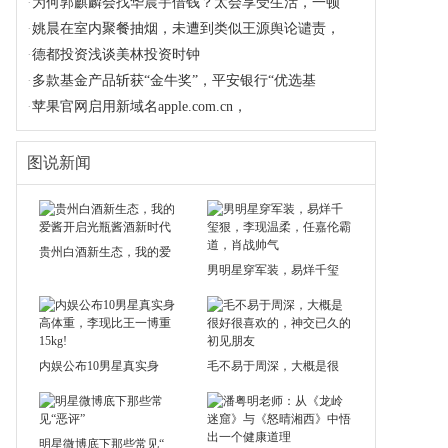
·
为何郭麒麟会找华晨宇借钱？太会享受生活，一顿
·
姚晨在室内聚餐抽烟，未遭到类似王源舆论谴责，
·
德都投资浅谈美林投资时钟
·
多款基金产品斩获“金牛奖”，平安银行“优选基
·
苹果官网启用新域名apple.com.cn，
图说新闻
贵州白酒新生态，我的爱
男明星穿军装，易烊千玺
内娱公布10男星真实身
毛不易于周深，大概是很
明星微博底下那些常见“