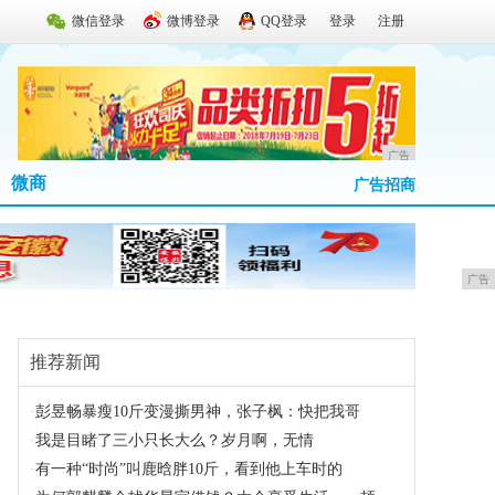
微信登录
微博登录
QQ登录
登录
注册
广告
微商
广告招商
广告
推荐新闻
·
彭昱畅暴瘦10斤变漫撕男神，张子枫：快把我哥
·
我是目睹了三小只长大么？岁月啊，无情
·
有一种“时尚”叫鹿晗胖10斤，看到他上车时的