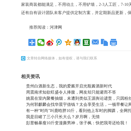
家装商装都能满足，不用动土，不用铲墙，2-3人工匠，7-1
还有自有设计团队未客户提供定制方案，并定期新品更新，保持竞争
推荐阅读：
河津网
文章转自网络媒体，如有侵权，请与我们联系
相关资讯
贵州白酒新生态，我的爱酱开启光瓶酱酒新时代
周震南求知欲旺盛令人捧腹，网友却只能避而不答
姚晨在室内聚餐抽烟，未遭到类似王源舆论谴责，只因粉
为何郭麒麟会找华晨宇借钱？太会享受生活，一顿早餐让
有一种“时尚”叫鹿晗胖10斤，看到他上车时的脚踝，全网
我是目睹了三小只长大么？岁月啊，无情
彭昱畅暴瘦10斤变漫撕男神，张子枫：快把我哥还给我！