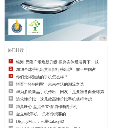
广告
热门排行
1
银海·元隆广场焕新升级 振兴实体经济再下一城
2
2019全球手机出货量排行榜出炉，前十中国占
3
你们觉得魅族的手机怎么样？
4
恒百年轻钢别墅，未来生活的潮流之选
5
华为多款新品手机传出！网友：是要准备向全球第
6
追求性价比，这几款高性价比手机值得考虑
7
独具匠心 盘点金立值得回味的手机
8
金立8款手机，总有你想要的
9
DisplayMate：三星GalaxyS2