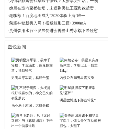
·
为何郭麒麟会找华晨宇借钱？太会享受生活，一顿
·
姚晨在室内聚餐抽烟，未遭到类似王源舆论谴责，
·
老嗲额！百度地图成为“2020体验上海”唯一
·
荣耀神秘新机入网！搭载矩形三摄+3900mA
·
贵州饮用水行业发展促进会携黔山秀水旗下希娅慰
图说新闻
男明星穿军装，易烊千玺
内娱公布10男星真实身
明星微博底下那些常见“
毛不易于周深，大概是很