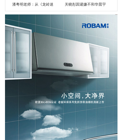
潘粤明老师：从《龙岭迷
关晓彤因避嫌不和华晨宇