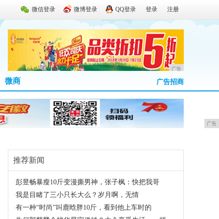
微信登录
微博登录
QQ登录
登录
注册
广告
微商
广告招商
广告
推荐新闻
·
彭昱畅暴瘦10斤变漫撕男神，张子枫：快把我哥
·
我是目睹了三小只长大么？岁月啊，无情
·
有一种“时尚”叫鹿晗胖10斤，看到他上车时的