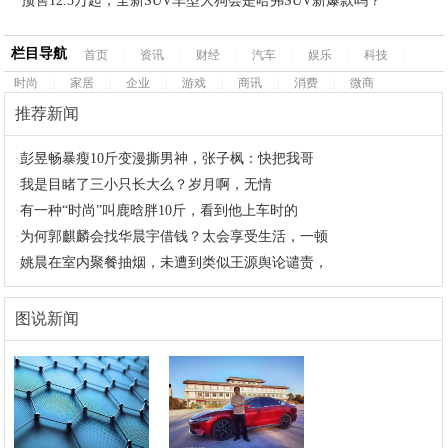
预售12.5万起，全新SUV车型大狗会是哈弗SUV新爆款吗？
栏目导航
首页
|
资讯
|
财经
|
汽车
|
娱乐
|
科技
|
时尚
|
家居
|
企业
|
游戏
|
商讯
|
消费
|
微商
推荐新闻
·
彭昱畅暴瘦10斤变漫撕男神，张子枫：快把我哥
·
我是目睹了三小只长大么？岁月啊，无情
·
有一种“时尚”叫鹿晗胖10斤，看到他上车时的
·
为何郭麒麟会找华晨宇借钱？太会享受生活，一顿
·
姚晨在室内聚餐抽烟，未遭到类似王源舆论谴责，
图说新闻