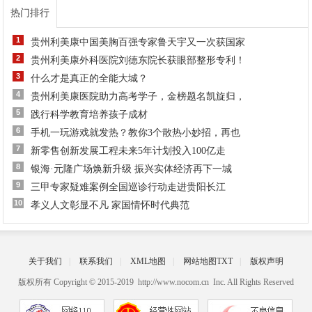
热门排行
1
贵州利美康中国美胸百强专家鲁天宇又一次获国家
2
贵州利美康外科医院刘德东院长获眼部整形专利！
3
什么才是真正的全能大城？
4
贵州利美康医院助力高考学子，金榜题名凯旋归，
5
践行科学教育培养孩子成材
6
手机一玩游戏就发热？教你3个散热小妙招，再也
7
新零售创新发展工程未来5年计划投入100亿走
8
银海·元隆广场焕新升级 振兴实体经济再下一城
9
三甲专家疑难案例全国巡诊行动走进贵阳长江
10
孝义人文彰显不凡 家国情怀时代典范
关于我们
|
联系我们
|
XML地图
|
网站地图
TXT
|
版权声明
版权所有 Copyright © 2015-2019 http://www.nocom.cn Inc. All Rights Reserved